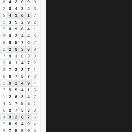
6
4
2
0
0
0
2
0
4
2
4
6
5
4
1
6
1
7
5
3
5
2
9
2
7
0
9
6
4
1
3
0
2
4
4
8
8
8
5
7
0
7
2
2
9
3
6
9
7
9
3
0
3
3
3
6
1
4
7
2
3
7
3
3
7
1
6
8
7
5
7
3
2
9
2
4
9
4
7
5
5
4
1
5
1
2
6
3
4
7
4
1
7
5
5
1
6
2
7
5
3
8
4
9
2
8
7
6
7
8
9
4
0
4
3
7
5
5
9
5