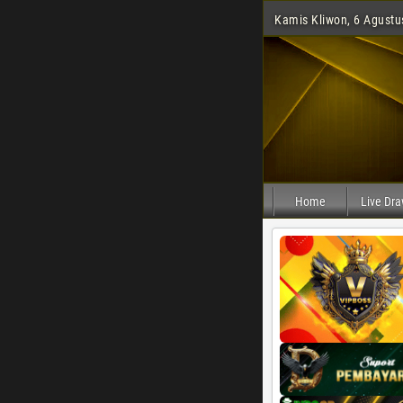
Kamis Kliwon, 6 Agustu
Home
Live Dr