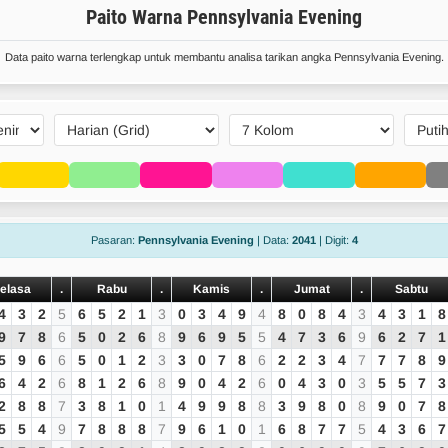
Paito Warna Pennsylvania Evening
Data paito warna terlengkap untuk membantu analisa tarikan angka Pennsylvania Evening.
Pasaran:
Pennsylvania Evening
| Data:
2041
| Digit:
4
elasa
.
Rabu
.
Kamis
.
Jumat
.
Sabtu
4
3
2
5
6
5
2
1
3
0
3
4
9
4
8
0
8
4
3
4
3
1
8
9
7
8
6
5
0
2
6
8
9
6
9
5
5
4
7
3
6
9
6
2
7
1
5
9
6
6
5
0
1
2
3
3
0
7
8
6
2
2
3
4
7
7
7
8
9
6
4
2
6
8
1
2
6
8
9
0
4
2
6
0
4
3
0
3
5
5
7
3
2
8
8
7
3
8
1
0
1
4
9
9
8
8
3
9
8
0
8
9
0
7
8
5
5
4
9
7
8
8
8
7
9
6
1
0
1
6
8
7
7
5
4
3
6
7