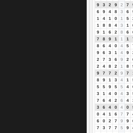
9
3
2
9
2
7
6
9
4
8
3
6
1
4
1
0
1
5
1
8
8
4
3
1
9
1
6
2
8
6
7
8
9
1
1
1
8
6
4
0
4
5
9
6
3
1
4
9
2
7
3
6
9
2
2
4
8
2
1
8
9
7
7
2
9
7
8
9
1
3
4
1
5
5
9
5
5
4
3
1
4
0
4
3
7
6
4
2
6
4
3
6
4
0
4
0
0
4
1
6
7
7
6
0
2
7
9
9
7
3
7
7
5
9