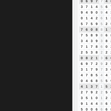
0
6
9
7
7
4
3
7
1
4
5
6
9
4
9
0
9
4
0
1
4
2
6
1
5
7
5
9
5
2
7
6
0
8
8
1
7
5
8
9
8
6
3
4
3
9
3
8
7
1
7
8
6
0
2
5
3
8
2
2
0
8
2
1
3
6
6
9
7
2
9
2
3
1
7
9
7
3
4
7
8
5
4
4
0
4
6
8
5
5
4
1
3
7
1
5
2
7
9
2
2
5
3
5
1
0
1
2
9
1
4
4
8
6
5
0
0
6
6
6