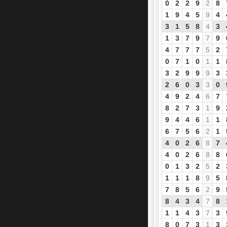
0
2
2
9
2
8
1
9
4
5
9
4
3
1
5
8
4
3
1
3
7
9
7
9
4
7
7
7
5
2
0
7
1
0
1
1
3
2
9
9
9
3
2
6
0
3
3
0
4
9
2
4
6
7
8
2
7
3
1
9
9
4
4
6
1
1
6
7
5
6
2
1
4
0
2
6
8
7
4
0
2
6
8
8
0
1
3
2
5
2
1
1
1
8
9
5
7
8
5
6
2
9
8
4
3
4
7
8
1
1
4
3
7
3
8
0
7
3
1
3