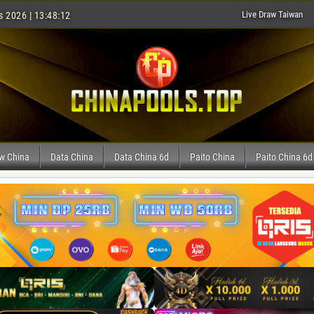
Live Draw Taiwan
s 2026 | 13:48:13
aw China
Data China
Data China 6d
Paito China
Paito China 6d