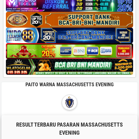
PAITO WARNA MASSACHUSETTS EVENING
RESULT TERBARU PASARAN MASSACHUSETTS
EVENING