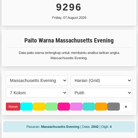
9296
Friday, 07 August 2026
Paito Warna Massachusetts Evening
Data paito warna terlengkap untuk membantu analisa tarikan angka
Massachusetts Evening.
Reset
❌
Pasaran:
Massachusetts Evening
| Data:
2042
| Digit:
4