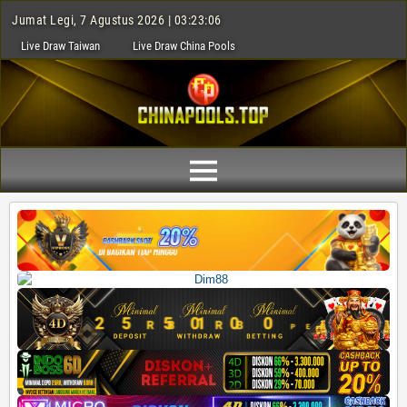
Jumat Legi, 7 Agustus 2026 | 03:23:07
Live Draw Taiwan
Live Draw China Pools