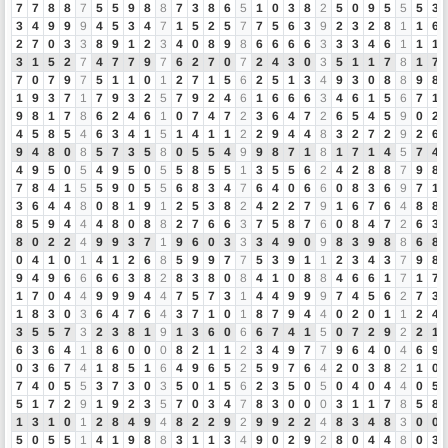
7
7
8
8
7
5
5
9
8
8
7
3
8
6
5
1
0
3
8
2
5
0
9
5
5
5
3
3
4
9
9
9
4
5
3
4
7
1
5
2
5
7
7
5
6
3
9
2
3
2
8
1
1
6
2
7
0
3
3
8
9
1
2
3
4
0
8
9
8
6
6
6
6
3
3
3
4
6
1
1
1
3
1
5
2
7
4
7
7
9
7
6
2
7
0
7
2
4
3
0
3
5
1
1
7
8
1
7
7
0
7
9
7
5
1
1
0
1
2
7
1
5
6
2
5
1
3
4
9
3
0
8
8
9
8
1
9
3
7
1
7
9
3
2
5
7
9
2
4
6
1
6
6
6
3
4
6
1
5
6
7
1
9
8
1
7
8
6
2
4
6
1
0
7
4
7
2
3
6
4
7
2
6
5
4
5
9
0
2
4
5
8
5
4
6
3
4
1
5
1
4
1
1
2
2
9
4
4
8
3
2
7
2
9
2
6
9
4
8
0
8
5
7
3
5
8
0
5
5
4
9
9
8
7
1
8
1
7
1
4
5
7
4
4
9
5
0
5
4
9
5
0
5
5
8
5
5
1
3
5
5
6
2
4
2
8
8
7
9
8
7
8
4
1
5
5
9
0
5
5
6
8
3
4
7
6
4
0
6
6
0
8
3
6
9
7
1
3
6
4
4
8
0
8
1
9
1
2
5
3
8
2
4
2
2
7
9
1
6
7
6
4
8
8
8
5
9
4
4
4
8
0
8
8
2
7
6
6
3
7
5
8
7
6
0
8
4
7
2
6
3
8
0
2
2
4
9
9
3
7
1
9
6
0
3
3
3
4
9
0
9
8
3
9
8
8
6
8
0
4
1
0
1
4
1
2
6
8
5
9
9
7
7
5
3
9
1
1
2
3
4
3
7
9
8
9
4
9
6
6
6
6
3
8
2
8
3
8
0
8
4
1
0
8
8
4
6
6
1
7
1
7
1
7
0
4
4
9
9
9
4
4
7
5
7
3
1
4
4
9
9
9
7
4
5
6
2
7
3
1
8
3
0
3
6
4
7
6
4
3
7
1
0
1
8
7
9
4
4
0
2
0
1
1
2
4
3
5
5
7
3
2
3
8
1
9
1
3
6
0
6
6
7
4
1
5
0
7
2
9
2
2
1
6
3
6
4
1
8
6
0
0
0
8
2
1
1
2
3
4
9
7
7
9
6
4
0
4
6
9
0
3
6
7
4
1
8
5
1
6
4
9
6
5
2
5
9
7
6
4
2
0
3
8
2
1
0
7
4
0
5
5
3
7
3
0
3
5
0
1
5
6
2
3
5
0
5
0
4
0
4
4
0
5
5
1
7
2
9
1
9
2
3
5
7
0
3
4
7
8
3
0
0
0
3
1
1
7
8
5
8
1
3
1
0
1
2
8
4
9
4
8
2
2
9
2
9
9
2
2
4
8
3
4
8
3
0
0
5
0
5
5
1
4
1
9
8
8
3
1
1
3
4
9
0
2
9
2
8
0
4
4
8
0
3