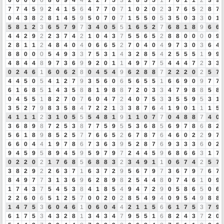
7
7
4
5
9
2
4
1
5
6
4
7
7
0
7
1
0
2
0
2
3
7
6
5
2
8
7
0
4
3
8
2
8
1
4
5
9
5
0
7
0
7
1
5
5
0
5
3
5
0
3
3
0
1
5
8
1
2
3
6
5
7
9
7
3
4
0
5
5
1
6
5
2
7
6
8
1
8
9
6
6
4
4
2
9
2
2
3
7
4
2
1
0
4
3
7
5
5
6
5
2
8
8
0
0
0
0
9
2
8
1
1
2
4
8
4
0
4
0
6
6
5
2
7
0
4
0
4
9
7
3
0
3
6
4
8
8
0
0
0
5
4
9
3
3
7
5
3
1
4
3
2
8
5
4
2
5
5
5
1
9
9
4
8
4
4
8
9
7
3
6
9
9
2
0
1
1
4
9
7
7
5
4
4
4
7
2
3
3
0
2
4
6
1
6
0
6
2
8
0
4
5
4
9
6
2
8
8
7
2
2
2
0
2
5
7
4
4
5
0
5
4
1
2
7
9
3
5
6
0
6
5
6
5
5
1
6
6
9
0
9
7
7
6
1
6
8
5
1
4
3
5
8
8
1
9
8
8
7
2
0
3
3
4
7
9
8
8
5
8
0
4
5
5
1
8
2
7
0
7
6
0
4
7
2
4
0
7
5
3
3
5
5
9
5
3
1
3
5
2
7
9
8
3
5
8
4
7
2
2
1
3
3
8
7
6
4
1
9
0
1
1
1
5
4
1
1
1
2
3
1
0
5
5
5
4
8
1
9
1
1
0
7
7
0
4
8
8
7
4
0
3
6
8
9
8
7
2
5
3
8
7
7
5
9
5
5
3
6
8
5
6
9
7
8
6
8
2
5
6
1
8
9
8
5
2
5
7
7
6
6
5
2
6
7
8
7
6
4
6
0
2
2
9
7
6
6
0
4
4
1
9
7
8
6
7
3
6
3
9
5
2
8
7
6
9
3
3
3
6
0
2
9
4
5
9
5
8
9
4
5
9
5
9
7
9
7
2
4
4
5
9
6
8
6
6
3
1
7
0
2
2
0
2
1
7
6
8
5
6
8
8
3
2
3
4
9
1
1
0
6
7
4
2
5
7
3
8
2
9
2
2
6
3
7
1
6
3
7
2
9
5
6
7
9
7
3
6
7
9
7
6
7
8
4
9
7
7
3
1
3
6
9
6
2
8
9
8
2
5
4
4
8
0
7
4
6
1
0
9
1
7
4
3
7
5
4
5
3
8
4
1
8
5
4
9
4
7
2
9
0
5
8
6
5
0
6
2
2
6
0
6
5
1
2
5
7
0
0
2
0
2
8
5
4
9
4
0
9
5
4
9
8
8
1
4
7
5
3
6
0
4
6
1
0
6
0
4
4
2
1
1
5
6
6
1
7
5
3
7
9
6
1
7
5
3
4
3
2
8
1
3
4
3
4
7
9
5
5
1
6
8
2
4
3
7
2
0