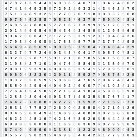
4
7
8
2
1
3
9
4
4
8
6
0
3
6
9
4
0
7
3
1
9
4
2
4
6
6
2
4
7
4
1
5
6
9
3
5
8
7
2
9
2
2
9
3
3
1
4
3
4
6
2
8
7
0
7
5
1
3
4
8
9
3
2
5
1
2
7
0
7
0
7
1
8
9
9
3
3
2
5
6
8
9
9
7
9
7
5
2
8
8
7
0
5
2
5
7
6
3
7
9
7
5
9
4
0
4
8
4
2
6
8
5
4
7
8
8
6
5
7
7
1
6
7
7
3
9
9
9
5
1
2
0
2
9
1
2
0
1
4
5
9
9
5
4
9
5
4
3
6
9
3
4
8
0
8
1
2
9
5
5
6
9
9
3
4
2
6
6
0
4
7
2
1
7
7
5
3
3
9
1
2
3
1
8
4
0
4
2
6
1
7
9
3
3
0
4
0
8
8
1
7
6
3
9
5
7
7
9
7
3
7
7
4
2
9
8
5
6
4
9
4
8
5
6
9
6
9
0
3
5
8
7
5
8
4
3
3
4
0
4
4
2
9
6
3
2
7
9
7
7
2
4
6
0
3
4
3
7
0
4
1
7
8
9
5
7
0
7
8
1
6
3
2
0
2
2
8
7
7
5
3
1
2
1
3
8
7
0
5
5
4
1
5
6
2
0
7
3
1
9
8
8
2
7
1
0
1
0
4
7
6
4
5
8
4
8
3
1
3
5
9
5
7
0
2
8
8
1
9
9
3
9
6
6
9
9
6
6
3
3
5
4
1
5
7
9
9
5
5
0
1
6
9
6
0
6
3
2
3
0
3
2
9
1
1
2
5
9
2
7
9
9
8
7
5
3
2
9
1
0
3
2
5
3
0
5
9
5
5
0
6
8
5
4
7
6
5
2
9
4
2
4
6
4
6
5
8
5
0
5
4
9
9
4
4
0
4
9
2
2
9
0
0
7
7
4
1
0
2
2
1
1
7
7
6
4
1
5
4
5
0
5
2
2
1
3
4
4
1
0
4
4
5
9
0
3
3
9
8
1
2
8
3
2
3
0
4
4
8
9
3
3
7
1
4
9
3
5
8
5
7
6
7
4
1
7
7
6
4
7
2
7
0
0
8
8
6
2
7
2
9
1
5
9
2
2
7
1
5
2
7
7
8
2
5
3
1
4
7
7
5
2
7
2
6
0
0
0
2
9
5
8
4
2
7
1
9
1
2
6
8
3
4
5
9
8
0
4
9
4
1
4
8
9
8
4
0
8
0
8
0
7
3
8
2
6
0
4
6
2
2
4
4
5
1
6
7
4
2
1
6
7
8
9
2
6
8
5
4
4
4
8
6
5
6
9
9
8
8
3
8
0
8
8
1
1
6
9
6
6
3
6
9
6
0
7
9
9
9
6
9
8
7
4
0
4
9
5
9
0
9
3
3
8
1
9
1
2
3
2
5
6
9
0
9
9
4
8
8
5
5
7
3
9
8
2
3
5
4
6
9
3
3
4
6
4
2
6
1
7
7
3
1
8
3