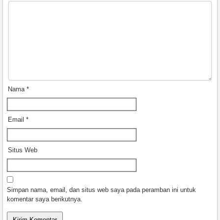
Nama
*
Email
*
Situs Web
Simpan nama, email, dan situs web saya pada peramban ini untuk
komentar saya berikutnya.