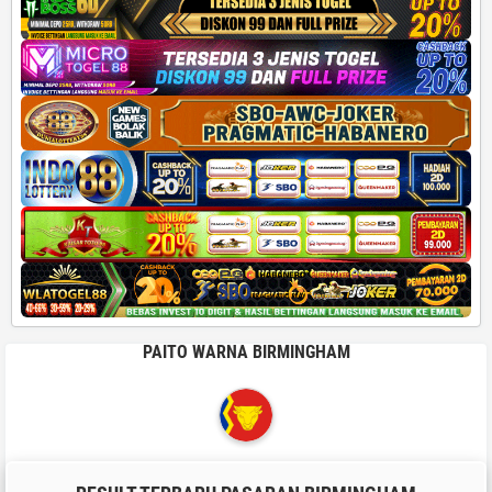
PAITO WARNA BIRMINGHAM