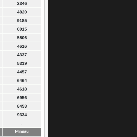
2346
4820
9185
0015
5506
4616
4337
5319
4457
6464
4618
6956
8453
9334
.
Minggu