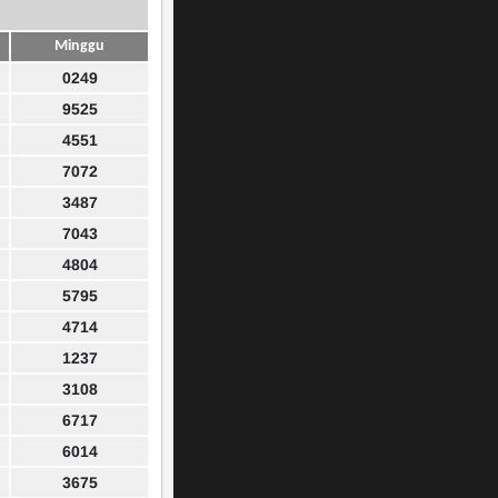
Minggu
0249
9525
4551
7072
3487
7043
4804
5795
4714
1237
3108
6717
6014
3675