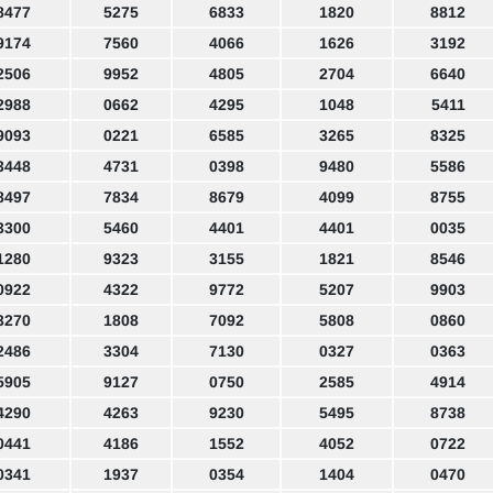
8477
5275
6833
1820
8812
9174
7560
4066
1626
3192
2506
9952
4805
2704
6640
2988
0662
4295
1048
5411
9093
0221
6585
3265
8325
3448
4731
0398
9480
5586
8497
7834
8679
4099
8755
3300
5460
4401
4401
0035
1280
9323
3155
1821
8546
0922
4322
9772
5207
9903
3270
1808
7092
5808
0860
2486
3304
7130
0327
0363
5905
9127
0750
2585
4914
4290
4263
9230
5495
8738
0441
4186
1552
4052
0722
0341
1937
0354
1404
0470