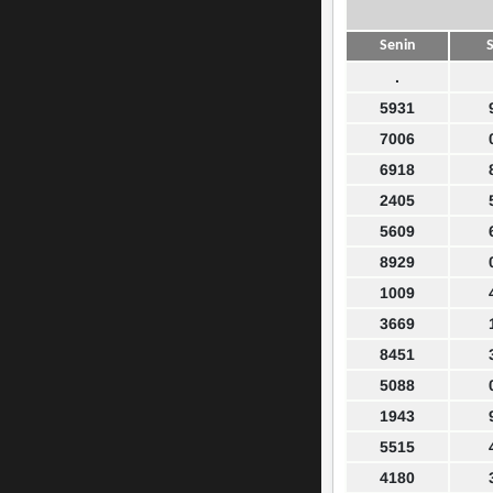
Senin
S
.
5931
7006
6918
2405
5609
8929
1009
3669
8451
5088
1943
5515
4180