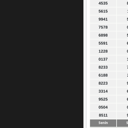
4535
5615
9941
7578
6898
5591
1228
0137
8233
6188
8223
3314
9525
0504
8511
Senin
S