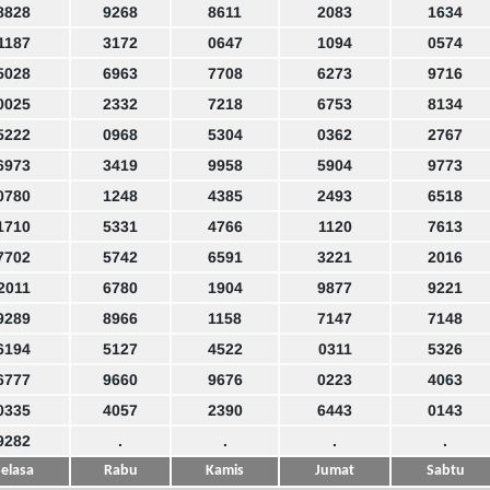
8828
9268
8611
2083
1634
1187
3172
0647
1094
0574
5028
6963
7708
6273
9716
0025
2332
7218
6753
8134
5222
0968
5304
0362
2767
6973
3419
9958
5904
9773
0780
1248
4385
2493
6518
1710
5331
4766
1120
7613
7702
5742
6591
3221
2016
2011
6780
1904
9877
9221
9289
8966
1158
7147
7148
6194
5127
4522
0311
5326
6777
9660
9676
0223
4063
0335
4057
2390
6443
0143
9282
.
.
.
.
elasa
Rabu
Kamis
Jumat
Sabtu