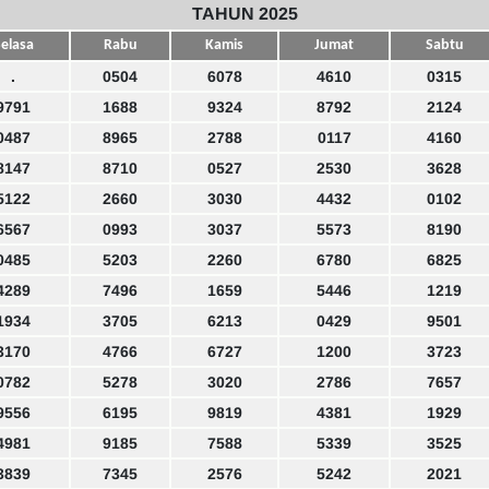
TAHUN 2025
elasa
Rabu
Kamis
Jumat
Sabtu
.
0504
6078
4610
0315
9791
1688
9324
8792
2124
0487
8965
2788
0117
4160
8147
8710
0527
2530
3628
5122
2660
3030
4432
0102
6567
0993
3037
5573
8190
0485
5203
2260
6780
6825
4289
7496
1659
5446
1219
1934
3705
6213
0429
9501
3170
4766
6727
1200
3723
0782
5278
3020
2786
7657
9556
6195
9819
4381
1929
4981
9185
7588
5339
3525
3839
7345
2576
5242
2021