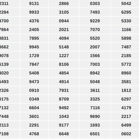
2311
9131
2866
0303
5042
2284
9933
3105
7493
6295
4700
4376
0944
9229
5330
7864
2405
2021
7070
1166
8831
7895
4094
5520
5898
3662
9945
5148
2007
7487
9078
1729
1227
1566
2185
6139
7847
8106
7003
5772
4020
5408
4854
8942
8960
5493
9473
4914
5048
3581
2326
0910
7931
3611
1812
0175
0349
8709
3325
6297
7132
6604
9492
7116
4179
7448
3601
1043
9690
2217
2113
2291
9177
1693
6499
7108
4768
6648
6501
0602