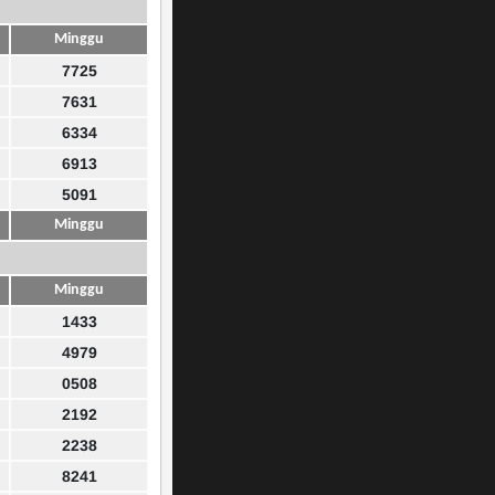
Minggu
7725
7631
6334
6913
5091
Minggu
Minggu
1433
4979
0508
2192
2238
8241