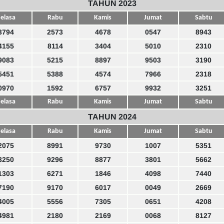
TAHUN 2023
elasa
Rabu
Kamis
Jumat
Sabtu
3794
2573
4678
0547
8943
4155
8114
3404
5010
2310
9083
5215
8897
9503
3190
5451
5388
4574
7966
2318
0970
1592
6757
9932
3251
elasa
Rabu
Kamis
Jumat
Sabtu
TAHUN 2024
elasa
Rabu
Kamis
Jumat
Sabtu
2075
8991
9730
1007
5351
3250
9296
8877
3801
5662
1303
6271
1846
4098
7440
7190
9170
6017
0049
2669
4005
5556
7305
0651
4208
4981
2180
2169
0068
8127