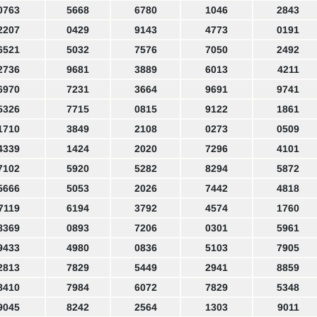
0763
5668
6780
1046
2843
2207
0429
9143
4773
0191
6521
5032
7576
7050
2492
2736
9681
3889
6013
4211
6970
7231
3664
9691
9741
5326
7715
0815
9122
1861
1710
3849
2108
0273
0509
4339
1424
2020
7296
4101
7102
5920
5282
8294
5872
5666
5053
2026
7442
4818
7119
6194
3792
4574
1760
8369
0893
7206
0301
5961
9433
4980
0836
5103
7905
2813
7829
5449
2941
8859
8410
7984
6072
7829
5348
9045
8242
2564
1303
9011