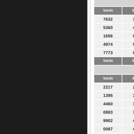
Senin
S
7632
5360
1656
4974
7773
Senin
S
Senin
S
2217
1395
4460
0883
9902
0087