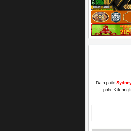
Data paito
Sydney
pola. Klik an