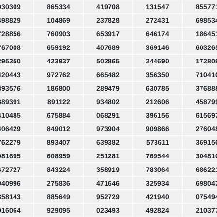
930309
865334
419708
131547
85577
498829
104869
237828
272431
69853
728856
760903
653917
646174
18645
767008
659192
407689
369146
60326
295350
423937
502865
244690
17280
420443
972762
665482
356350
71041
893576
186800
289479
630785
37688
889391
891122
934802
212606
45879
410485
675884
068291
396156
61569
406429
849012
973904
909866
27604
762279
893407
639382
573611
36915
081695
608959
251281
769544
30481
672727
843224
358919
783064
68622
940996
275836
471646
325934
69804
358143
885649
952729
421940
07549
916064
929095
023493
492824
21037