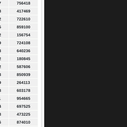
7
756418
8
417469
2
722610
5
859100
2
156754
9
724108
3
640236
2
180845
2
587606
3
850939
9
264113
8
603178
1
954665
4
697525
8
473225
6
874010