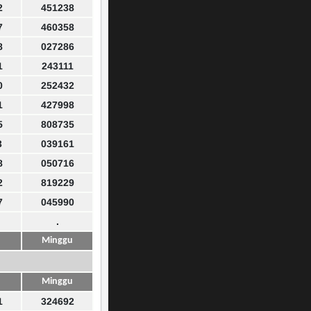
2
451238
7
460358
8
027286
1
243111
0
252432
1
427998
5
808735
3
039161
8
050716
2
819229
7
045990
.
Minggu
Minggu
1
324692