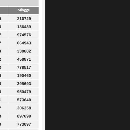
Minggu
9
216729
5
136439
7
974576
7
664943
0
330682
2
458871
2
778517
6
190460
6
395693
5
950479
1
573640
7
306258
8
897699
0
773097