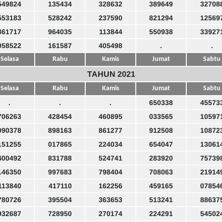
549824
135434
328632
389649
32708
553183
528242
237590
821294
12569
861717
964035
113844
550938
33927
058522
161587
405498
.
.
Selasa
Rabu
Kamis
Jumat
Sabtu
TAHUN 2021
Selasa
Rabu
Kamis
Jumat
Sabtu
.
.
.
650338
45573
706263
428454
460895
033565
10597
090378
898163
861277
912508
10872
151255
017865
224034
654047
13061
400492
831788
524741
283920
75739
146350
997683
798404
708063
21914
113840
417110
162256
459165
07854
780726
395504
363653
513241
88637
932687
728950
270174
224291
54502