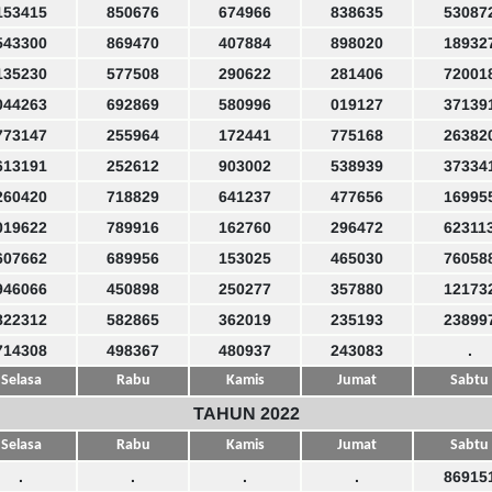
153415
850676
674966
838635
53087
543300
869470
407884
898020
18932
135230
577508
290622
281406
72001
044263
692869
580996
019127
37139
773147
255964
172441
775168
26382
613191
252612
903002
538939
37334
260420
718829
641237
477656
16995
019622
789916
162760
296472
62311
607662
689956
153025
465030
76058
946066
450898
250277
357880
12173
822312
582865
362019
235193
23899
714308
498367
480937
243083
.
Selasa
Rabu
Kamis
Jumat
Sabtu
TAHUN 2022
Selasa
Rabu
Kamis
Jumat
Sabtu
.
.
.
.
86915