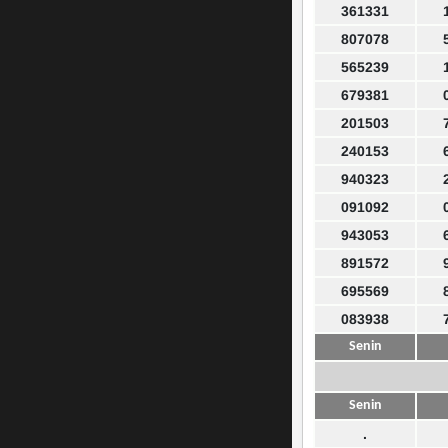
361331
807078
565239
679381
201503
240153
940323
091092
943053
891572
695569
083938
Senin
Senin
.