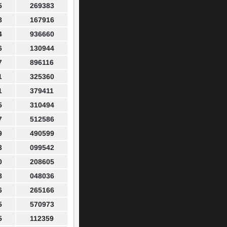
5
269383
8
167916
4
936660
6
130944
7
896116
1
325360
1
379411
5
310494
7
512586
9
490599
3
099542
0
208605
8
048036
6
265166
5
570973
5
112359