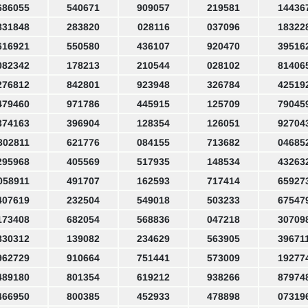
686055
540671
909057
219581
14436
831848
283820
028116
037096
18322
616921
550580
436107
920470
39516
082342
178213
210544
028102
81406
276812
842801
923948
326784
42519
479460
971786
445915
125709
79045
374163
396904
128354
126051
92704
302811
621776
084155
713682
04685
295968
405569
517935
148534
43263
058911
491707
162593
717414
65927
407619
232504
549018
503233
67547
173408
682054
568836
047218
30709
830312
139082
234629
563905
39671
962729
910664
751441
573009
19277
489180
801354
619212
938266
87974
466950
800385
452933
478898
07319