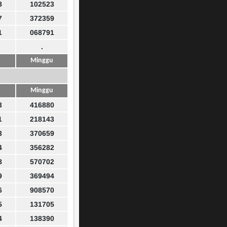
8
102523
7
372359
1
068791
.
Minggu
Minggu
3
416880
1
218143
3
370659
4
356282
8
570702
9
369494
6
908570
5
131705
4
138390