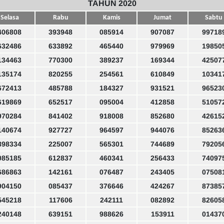
TAHUN 2020
Selasa
Rabu
Kamis
Jumat
Sabtu
406808
393948
085914
907087
99718
632486
633892
465440
979969
19850
134463
770300
389237
169344
42507
135174
820255
254561
610849
10341
672413
485788
184327
931521
96523
619869
652517
095004
412858
51057
970284
841402
918008
852680
42615
140674
927727
964597
944076
85263
898334
225007
565301
744689
79205
085185
612837
460341
256433
74097
686863
142161
076487
243405
07508
904150
085437
376646
424267
87385
545218
117606
242111
082892
82605
240148
639151
988626
153911
01437