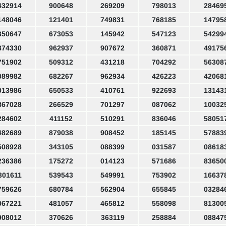
432914
900648
269209
798013
28469
148046
121401
749831
768185
14795
350647
673053
145942
547123
54299
874330
962937
907672
360871
49175
751902
509312
431218
704292
56308
089982
682267
962934
426223
42068
013986
650533
410761
922693
13143
867028
266529
701297
087062
10032
284602
411152
510291
836046
58051
482689
879038
908452
185145
57883
508928
343105
088399
031587
08618
236386
175272
014123
571686
83650
301611
539543
549991
753902
16637
759626
680784
562904
655845
03284
067221
481057
465812
558098
81300
908012
370626
363119
258884
08847