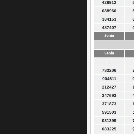
428912
088960
384153
487407
Senin
Senin
.
783206
904611
212427
347693
371873
591503
031399
083225