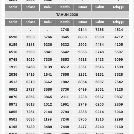
Senin
Selasa
Rabu
Kamis
Jumat
Sabtu
Minggu
TAHUN 2026
Senin
Selasa
Rabu
Kamis
Jumat
Sabtu
Minggu
.
.
.
1748
9144
7288
4514
6590
3903
5766
3645
8800
0960
4712
6189
3188
9236
9332
2902
4484
4105
6516
2569
5841
5642
9366
3748
5507
0748
3020
7330
6853
4918
8423
5099
1911
5458
8139
4512
2351
5516
1599
2036
3416
1641
7858
1251
9151
8528
3512
6219
3662
1882
8854
5607
2542
0002
2727
3580
3730
6499
2651
7128
0876
8356
3865
2111
2238
9667
9837
8971
8618
1012
1961
2749
6200
2859
6855
7251
2144
2794
2388
0214
6060
0501
5036
1199
7246
5755
1316
2298
6195
7439
3489
7449
2477
3240
0160