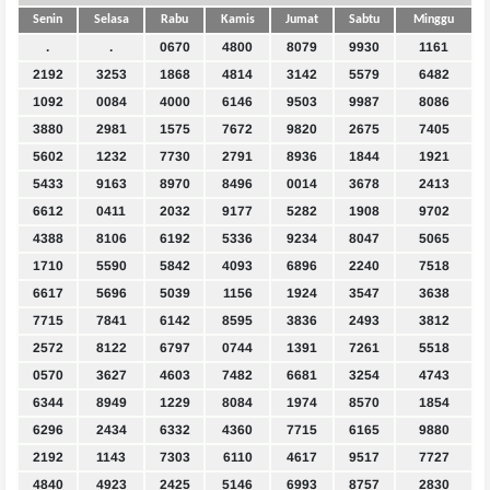
Senin
Selasa
Rabu
Kamis
Jumat
Sabtu
Minggu
.
.
0670
4800
8079
9930
1161
2192
3253
1868
4814
3142
5579
6482
1092
0084
4000
6146
9503
9987
8086
3880
2981
1575
7672
9820
2675
7405
5602
1232
7730
2791
8936
1844
1921
5433
9163
8970
8496
0014
3678
2413
6612
0411
2032
9177
5282
1908
9702
4388
8106
6192
5336
9234
8047
5065
1710
5590
5842
4093
6896
2240
7518
6617
5696
5039
1156
1924
3547
3638
7715
7841
6142
8595
3836
2493
3812
2572
8122
6797
0744
1391
7261
5518
0570
3627
4603
7482
6681
3254
4743
6344
8949
1229
8084
1974
8570
1854
6296
2434
6332
4360
7715
6165
9880
2192
1143
7303
6110
4617
9517
7727
4840
4923
2425
5146
6993
8757
2830