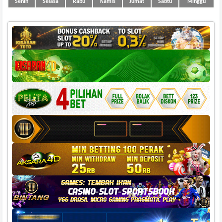
Senin
Selasa
Rabu
Kamis
Jumat
Sabtu
Minggu