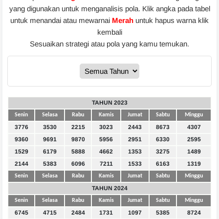
yang digunakan untuk menganalisis pola. Klik angka pada tabel
untuk menandai atau mewarnai
Merah
untuk hapus warna klik
kembali
Sesuaikan strategi atau pola yang kamu temukan.
TAHUN 2023
Senin
Selasa
Rabu
Kamis
Jumat
Sabtu
Minggu
3776
3530
2215
3023
2443
8673
4307
9360
9691
9870
5956
2951
6330
2595
1529
6179
5888
4662
1353
3275
1489
2144
5383
6096
7211
1533
6163
1319
Senin
Selasa
Rabu
Kamis
Jumat
Sabtu
Minggu
TAHUN 2024
Senin
Selasa
Rabu
Kamis
Jumat
Sabtu
Minggu
6745
4715
2484
1731
1097
5385
8724