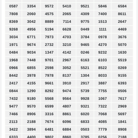
0587
3354
9572
5410
9521
5846
6584
7808
2060
4575
2065
4309
7400
8611
8369
3042
8889
7114
9775
1513
2647
9268
4956
5194
6628
0449
1111
4469
3034
6771
7973
4703
3784
0978
3676
1971
9674
2732
3210
9465
4270
5070
0484
9034
1347
4142
0246
9232
1630
1968
7448
9701
2967
6163
6103
5519
0966
6855
2598
3052
5521
8522
0269
8442
3978
7978
8137
1304
8033
9155
2417
4155
9661
3910
2917
3887
6393
0844
1290
8292
9474
5739
7755
0506
7432
9180
5568
9564
9928
1067
7617
9477
9570
6599
4807
9321
7322
2969
7466
8906
3316
8861
6020
7068
5697
2113
2188
7674
6096
6833
4085
1841
3422
3894
6481
6884
0503
7779
8908
6333
4400
9802
8860
3785
0256
7188