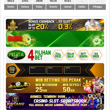
9823
1041
3606
4519
9161
.
.
Senin
Selasa
Rabu
Kamis
Jumat
Sabtu
Minggu