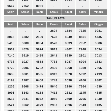
9667
7752
8961
.
.
.
.
Senin
Selasa
Rabu
Kamis
Jumat
Sabtu
Minggu
TAHUN 2026
Senin
Selasa
Rabu
Kamis
Jumat
Sabtu
Minggu
.
.
.
2604
1584
7325
9981
8066
6282
2130
7628
8349
8551
4435
5416
5080
0094
0578
8039
7052
3986
9909
4520
5974
9813
4302
2948
8094
7140
5919
2485
2641
6939
2801
7013
9738
1027
4558
7763
8087
6904
1843
0722
3996
5732
2436
1268
1950
7665
3630
6801
0565
6912
9570
5092
2499
0199
1287
0468
1749
0538
4160
9382
1206
8668
3474
5640
2296
7364
4539
3991
8143
6158
7413
2332
1145
4885
8617
0641
8072
4056
2590
3795
6839
6524
9662
4079
2937
2596
7543
9435