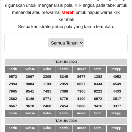
digunakan untuk menganalisis pola. Klik angka pada tabel untuk
menandai atau mewarnai
Merah
untuk hapus warna klik
kembali
Sesuaikan strategi atau pola yang kamu temukan.
TAHUN 2023
Senin
Selasa
Rabu
Kamis
Jumat
Sabtu
Minggu
9573
3067
3305
8245
8677
1382
4052
2994
9884
1189
2959
8837
0344
4549
7905
8541
7491
7388
7305
8222
4433
2862
8146
8771
6779
4100
6972
3517
8667
9618
2468
2454
5888
9416
3377
Senin
Selasa
Rabu
Kamis
Jumat
Sabtu
Minggu
TAHUN 2024
Senin
Selasa
Rabu
Kamis
Jumat
Sabtu
Minggu