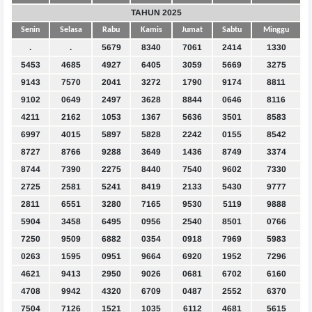
TAHUN 2025
Senin
Selasa
Rabu
Kamis
Jumat
Sabtu
Minggu
.
.
5679
8340
7061
2414
1330
5453
4685
4927
6405
3059
5669
3275
9143
7570
2041
3272
1790
9174
8811
9102
0649
2497
3628
8844
0646
8116
4211
2162
1053
1367
5636
3501
8583
6997
4015
5897
5828
2242
0155
8542
8727
8766
9288
3649
1436
8749
3374
8744
7390
2275
8440
7540
9602
7330
2725
2581
5241
8419
2133
5430
9777
2811
6551
3280
7165
9530
5119
9888
5904
3458
6495
0956
2540
8501
0766
7250
9509
6882
0354
0918
7969
5983
0263
1595
0951
9664
6920
1952
7296
4621
9413
2950
9026
0681
6702
6160
4708
9942
4320
6709
0487
2552
6370
7504
7126
1521
1035
6112
4681
5615