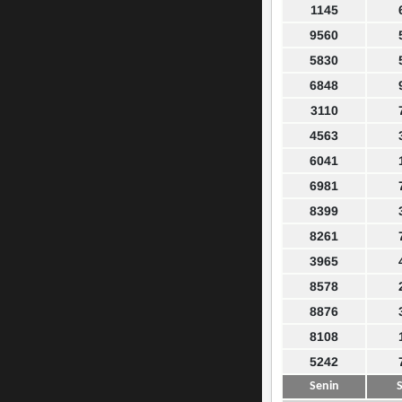
1145
9560
5830
6848
3110
4563
6041
6981
8399
8261
3965
8578
8876
8108
5242
Senin
S