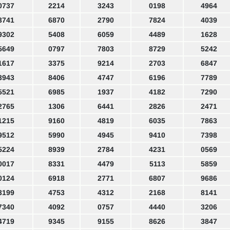
0737
2214
3243
0198
4964
3741
6870
2790
7824
4039
9302
5408
6059
4489
1628
5649
0797
7803
8729
5242
1617
3375
9214
2703
6847
3943
8406
4747
6196
7789
5521
6985
1937
4182
7290
2765
1306
6441
2826
2471
1215
9160
4819
6035
7863
9512
5990
4945
9410
7398
5224
8939
2784
4231
0569
0017
8331
4479
5113
5859
0124
6918
2771
6807
9686
3199
4753
4312
2168
8141
7340
4092
0757
4440
3206
4719
9345
9155
8626
3847