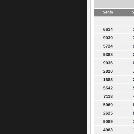
Senin
S
.
6614
9039
5724
9388
9036
2820
1683
5542
7118
5069
2625
9089
4983