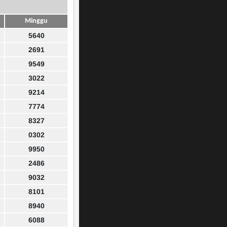
Minggu
5640
2691
9549
3022
9214
7774
8327
0302
9950
2486
9032
8101
8940
6088