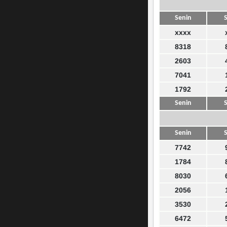
Senin
S
xxxx
8318
2603
7041
1792
Senin
S
Senin
S
7742
1784
8030
2056
3530
6472