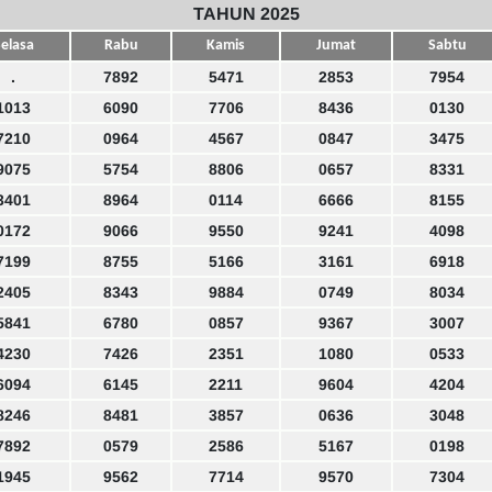
TAHUN 2025
elasa
Rabu
Kamis
Jumat
Sabtu
.
7892
5471
2853
7954
1013
6090
7706
8436
0130
7210
0964
4567
0847
3475
9075
5754
8806
0657
8331
3401
8964
0114
6666
8155
0172
9066
9550
9241
4098
7199
8755
5166
3161
6918
2405
8343
9884
0749
8034
5841
6780
0857
9367
3007
4230
7426
2351
1080
0533
6094
6145
2211
9604
4204
8246
8481
3857
0636
3048
7892
0579
2586
5167
0198
1945
9562
7714
9570
7304