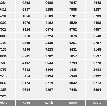
6284
0298
0680
7047
4648
5412
6337
5285
7998
3287
5791
1356
8109
7701
5739
9302
1976
4162
8529
4408
7028
9324
0574
6752
4657
3888
5218
6224
1876
6540
1795
0598
2330
0251
3787
7136
4296
7223
4431
8148
3034
6701
9782
1057
3597
7589
4192
9644
7799
6278
4753
7332
8366
1438
2983
2515
6114
9394
5348
0992
3832
0124
3219
9042
6213
1358
0684
0267
7446
5504
7570
.
.
.
.
elasa
Rabu
Kamis
Jumat
Sabtu