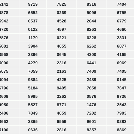
5142
9719
7825
8316
7404
0878
6552
0269
5096
6755
5942
0537
4528
2044
6779
6720
0122
4597
8263
4660
2876
1179
0221
6228
2331
5681
3904
4055
6262
6077
3568
3396
0645
4200
4165
5000
4279
2316
6441
6969
5075
7059
2163
7409
7405
0094
9884
4225
2489
0145
6796
5184
9405
7658
7647
2609
8995
3262
0576
9736
9950
5527
8771
1476
2543
2486
7849
4059
7202
7903
0662
3365
6559
9601
0283
5100
0636
2816
8357
8869