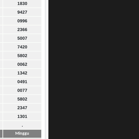
1830
9427
0996
2366
5007
7420
5802
0062
1342
0491
0077
5802
2347
1301
.
Minggu