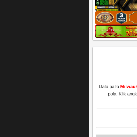
Data paito
Milwau
pola. Klik an