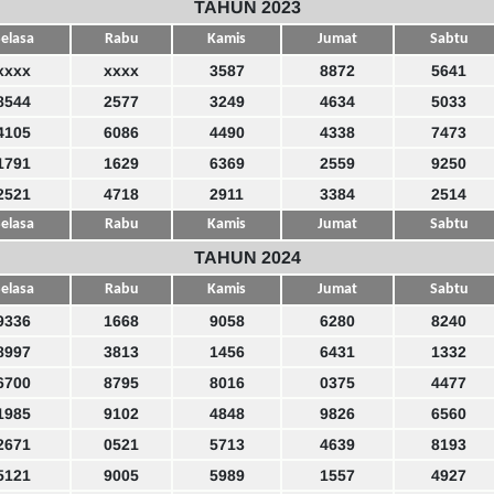
TAHUN 2023
elasa
Rabu
Kamis
Jumat
Sabtu
xxxx
xxxx
3587
8872
5641
8544
2577
3249
4634
5033
4105
6086
4490
4338
7473
1791
1629
6369
2559
9250
2521
4718
2911
3384
2514
elasa
Rabu
Kamis
Jumat
Sabtu
TAHUN 2024
elasa
Rabu
Kamis
Jumat
Sabtu
9336
1668
9058
6280
8240
8997
3813
1456
6431
1332
6700
8795
8016
0375
4477
1985
9102
4848
9826
6560
2671
0521
5713
4639
8193
5121
9005
5989
1557
4927