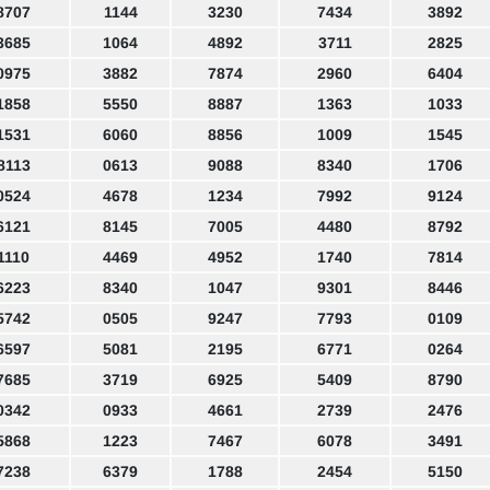
8707
1144
3230
7434
3892
3685
1064
4892
3711
2825
0975
3882
7874
2960
6404
1858
5550
8887
1363
1033
1531
6060
8856
1009
1545
8113
0613
9088
8340
1706
0524
4678
1234
7992
9124
6121
8145
7005
4480
8792
1110
4469
4952
1740
7814
6223
8340
1047
9301
8446
5742
0505
9247
7793
0109
6597
5081
2195
6771
0264
7685
3719
6925
5409
8790
0342
0933
4661
2739
2476
5868
1223
7467
6078
3491
7238
6379
1788
2454
5150