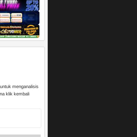
 untuk menganalisis
a klik kembali