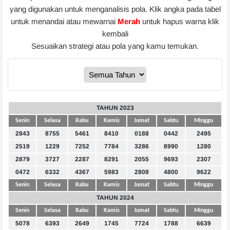
yang digunakan untuk menganalisis pola. Klik angka pada tabel
untuk menandai atau mewarnai
Merah
untuk hapus warna klik
kembali
Sesuaikan strategi atau pola yang kamu temukan.
TAHUN 2023
Senin
Selasa
Rabu
Kamis
Jumat
Sabtu
Minggu
2843
8755
5461
8410
0188
0442
2495
2519
1229
7252
7784
3286
8990
1280
2879
3727
2287
8291
2055
9693
2307
0472
6332
4367
5983
2808
4800
9622
Senin
Selasa
Rabu
Kamis
Jumat
Sabtu
Minggu
TAHUN 2024
Senin
Selasa
Rabu
Kamis
Jumat
Sabtu
Minggu
5078
6393
2649
1745
7724
1788
6639