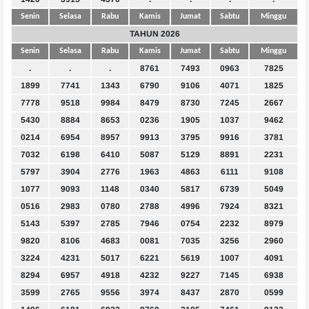
Senin
Selasa
Rabu
Kamis
Jumat
Sabtu
Minggu
TAHUN 2026
Senin
Selasa
Rabu
Kamis
Jumat
Sabtu
Minggu
.
.
.
8761
7493
0963
7825
1899
7741
1343
6790
9106
4071
1825
7778
9518
9984
8479
8730
7245
2667
5430
8884
8653
0236
1905
1037
9462
0214
6954
8957
9913
3795
9916
3781
7032
6198
6410
5087
5129
8891
2231
5797
3904
2776
1963
4863
6111
9108
1077
9093
1148
0340
5817
6739
5049
0516
2983
0780
2788
4996
7924
8321
5143
5397
2785
7946
0754
2232
8979
9820
8106
4683
0081
7035
3256
2960
3224
4231
5017
6221
5619
1007
4091
8294
6957
4918
4232
9227
7145
6938
3599
2765
9556
3974
8437
2870
0599