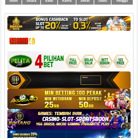
Senin
Selasa
Rabu
Kamis
Jumat
Sabtu
Minggu