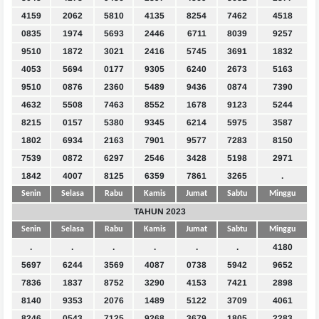
4159
2062
5810
4135
8254
7462
4518
0835
1974
5693
2446
6711
8039
9257
9510
1872
3021
2416
5745
3691
1832
4053
5694
0177
9305
6240
2673
5163
9510
0876
2360
5489
9436
0874
7390
4632
5508
7463
8552
1678
9123
5244
8215
0157
5380
9345
6214
5975
3587
1802
6934
2163
7901
9577
7283
8150
7539
0872
6297
2546
3428
5198
2971
1842
4007
8125
6359
7861
3265
.
Senin
Selasa
Rabu
Kamis
Jumat
Sabtu
Minggu
TAHUN 2023
Senin
Selasa
Rabu
Kamis
Jumat
Sabtu
Minggu
.
.
.
.
.
.
4180
5697
6244
3569
4087
0738
5942
9652
7836
1837
8752
3290
4153
7421
2898
8140
9353
2076
1489
5122
3709
4061
8246
0543
7125
9268
3679
1805
2283