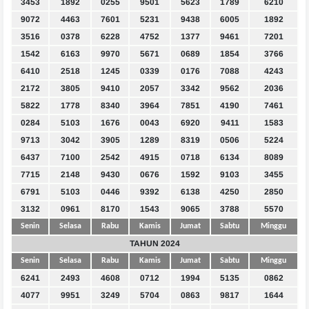
3453
1892
0255
9501
5623
1789
6210
9072
4463
7601
5231
9438
6005
1892
3516
0378
6228
4752
1377
9461
7201
1542
6163
9970
5671
0689
1854
3766
6410
2518
1245
0339
0176
7088
4243
2172
3805
9410
2057
3342
9562
2036
5822
1778
8340
3964
7851
4190
7461
0284
5103
1676
0043
6920
9411
1583
9713
3042
3905
1289
8319
0506
5224
6437
7100
2542
4915
0718
6134
8089
7715
2148
9430
0676
1592
9103
3455
6791
5103
0446
9392
6138
4250
2850
3132
0961
8170
1543
9065
3788
5570
Senin
Selasa
Rabu
Kamis
Jumat
Sabtu
Minggu
TAHUN 2024
Senin
Selasa
Rabu
Kamis
Jumat
Sabtu
Minggu
6241
2493
4608
0712
1994
5135
0862
4077
9951
3249
5704
0863
9817
1644