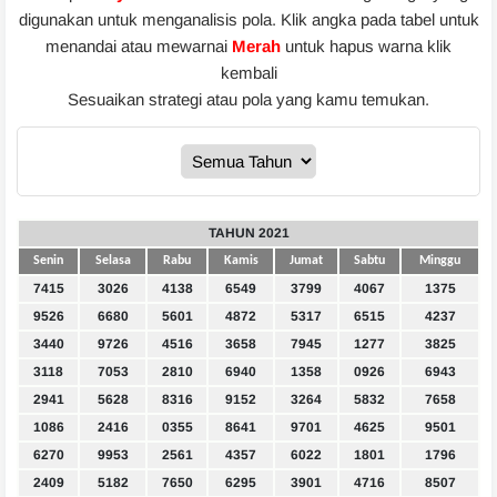
digunakan untuk menganalisis pola. Klik angka pada tabel untuk
menandai atau mewarnai
Merah
untuk hapus warna klik
kembali
Sesuaikan strategi atau pola yang kamu temukan.
TAHUN 2021
Senin
Selasa
Rabu
Kamis
Jumat
Sabtu
Minggu
7415
3026
4138
6549
3799
4067
1375
9526
6680
5601
4872
5317
6515
4237
3440
9726
4516
3658
7945
1277
3825
3118
7053
2810
6940
1358
0926
6943
2941
5628
8316
9152
3264
5832
7658
1086
2416
0355
8641
9701
4625
9501
6270
9953
2561
4357
6022
1801
1796
2409
5182
7650
6295
3901
4716
8507