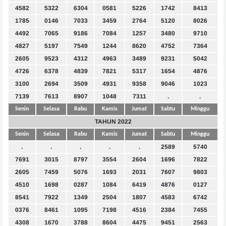
4582
5322
6304
0581
5226
1742
8413
1785
0146
7033
3459
2764
5120
8026
4492
7065
9186
7084
1257
3480
9710
4827
5197
7549
1244
8620
4752
7364
2605
9523
4312
4963
3489
9231
5042
4726
6378
4839
7821
5317
1654
4876
3100
2694
3509
4931
9358
9046
1023
7139
7613
8907
1048
7311
.
.
Senin
Selasa
Rabu
Kamis
Jumat
Sabtu
Minggu
TAHUN 2022
Senin
Selasa
Rabu
Kamis
Jumat
Sabtu
Minggu
.
.
.
.
.
2589
5740
7691
3015
8797
3554
2604
1696
7822
2605
7459
5076
1693
2031
7607
9803
4510
1698
0287
1084
6419
4876
0127
8541
7922
1349
2504
1807
4583
6742
0376
8461
1095
7198
4516
2384
7455
4308
1670
3788
8604
4475
9451
2563