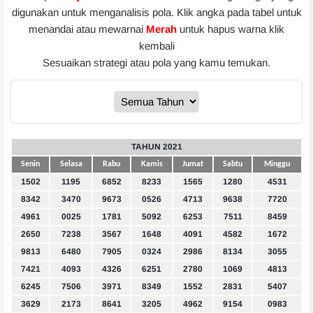
digunakan untuk menganalisis pola. Klik angka pada tabel untuk
menandai atau mewarnai
Merah
untuk hapus warna klik
kembali
Sesuaikan strategi atau pola yang kamu temukan.
TAHUN 2021
Senin
Selasa
Rabu
Kamis
Jumat
Sabtu
Minggu
1502
1195
6852
8233
1565
1280
4531
8342
3470
9673
0526
4713
9638
7720
4961
0025
1781
5092
6253
7511
8459
2650
7238
3567
1648
4091
4582
1672
9813
6480
7905
0324
2986
8134
3055
7421
4093
4326
6251
2780
1069
4813
6245
7506
3971
8349
1552
2831
5407
3629
2173
8641
3205
4962
9154
0983