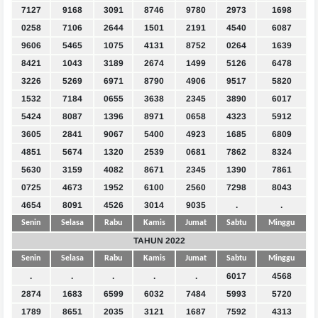
7127
9168
3091
8746
9780
2973
1698
0258
7106
2644
1501
2191
4540
6087
9606
5465
1075
4131
8752
0264
1639
8421
1043
3189
2674
1499
5126
6478
3226
5269
6971
8790
4906
9517
5820
1532
7184
0655
3638
2345
3890
6017
5424
8087
1396
8971
0658
4323
5912
3605
2841
9067
5400
4923
1685
6809
4851
5674
1320
2539
0681
7862
8324
5630
3159
4082
8671
2345
1390
7861
0725
4673
1952
6100
2560
7298
8043
4654
8091
4526
3014
9035
.
.
Senin
Selasa
Rabu
Kamis
Jumat
Sabtu
Minggu
TAHUN 2022
Senin
Selasa
Rabu
Kamis
Jumat
Sabtu
Minggu
.
.
.
.
.
6017
4568
2874
1683
6599
6032
7484
5993
5720
1789
8651
2035
3121
1687
7592
4313