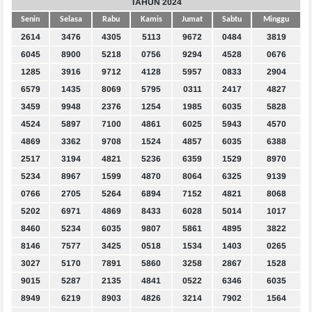
TAHUN 2024
Senin
Selasa
Rabu
Kamis
Jumat
Sabtu
Minggu
2614
3476
4305
5113
9672
0484
3819
6045
8900
5218
0756
9294
4528
0676
1285
3916
9712
4128
5957
0833
2904
6579
1435
8069
5795
0311
2417
4827
3459
9948
2376
1254
1985
6035
5828
4524
5897
7100
4861
6025
5943
4570
4869
3362
9708
1524
4857
6035
6388
2517
3194
4821
5236
6359
1529
8970
5234
8967
1599
4870
8064
6325
9139
0766
2705
5264
6894
7152
4821
8068
5202
6971
4869
8433
6028
5014
1017
8460
5234
6035
9807
5861
4895
3822
8146
7577
3425
0518
1534
1403
0265
3027
5170
7891
5860
3258
2867
1528
9015
5287
2135
4841
0522
6346
6035
8949
6219
8903
4826
3214
7902
1564