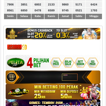
7906
3851
6802
2133
9860
5171
6424
8561
6850
0478
6589
9745
0521
1793
Senin
Selasa
Rabu
Kamis
Jumat
Sabtu
Minggu