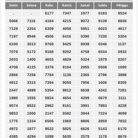
Senin
Selasa
Rabu
Kamis
Jumat
Sabtu
Minggu
.
.
6177
7347
1977
0183
9534
5066
7116
4184
4215
9072
9139
8836
7129
2254
6309
4058
5951
6023
4617
7197
8946
4506
6416
0390
7230
5304
6100
3013
9768
9425
6938
0346
1137
7078
5172
9168
9202
4758
6534
0932
2033
1400
4603
4829
5324
1979
0207
4708
4125
3376
9104
2955
0508
1690
2866
7256
7794
1136
2365
2796
3898
4912
3315
7394
9050
7956
1606
8305
2447
4899
5354
9812
6638
4342
7281
1980
1555
5834
4654
4299
0679
3111
9574
8922
2962
8161
3991
7893
4228
9853
1000
2147
5582
3944
7224
4699
1775
1334
6506
1960
8806
2859
7832
4972
1877
9522
5825
6626
5143
6170
4385
4294
1099
5630
2579
1178
8676