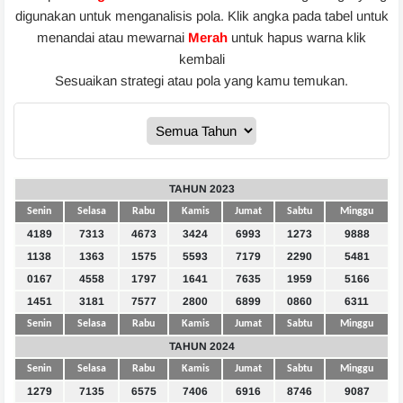
digunakan untuk menganalisis pola. Klik angka pada tabel untuk
menandai atau mewarnai
Merah
untuk hapus warna klik
kembali
Sesuaikan strategi atau pola yang kamu temukan.
TAHUN 2023
Senin
Selasa
Rabu
Kamis
Jumat
Sabtu
Minggu
4189
7313
4673
3424
6993
1273
9888
1138
1363
1575
5593
7179
2290
5481
0167
4558
1797
1641
7635
1959
5166
1451
3181
7577
2800
6899
0860
6311
Senin
Selasa
Rabu
Kamis
Jumat
Sabtu
Minggu
TAHUN 2024
Senin
Selasa
Rabu
Kamis
Jumat
Sabtu
Minggu
1279
7135
6575
7406
6916
8746
9087