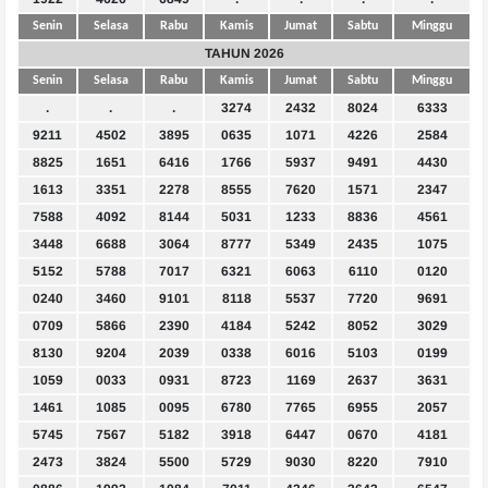
Senin
Selasa
Rabu
Kamis
Jumat
Sabtu
Minggu
TAHUN 2026
Senin
Selasa
Rabu
Kamis
Jumat
Sabtu
Minggu
.
.
.
3274
2432
8024
6333
9211
4502
3895
0635
1071
4226
2584
8825
1651
6416
1766
5937
9491
4430
1613
3351
2278
8555
7620
1571
2347
7588
4092
8144
5031
1233
8836
4561
3448
6688
3064
8777
5349
2435
1075
5152
5788
7017
6321
6063
6110
0120
0240
3460
9101
8118
5537
7720
9691
0709
5866
2390
4184
5242
8052
3029
8130
9204
2039
0338
6016
5103
0199
1059
0033
0931
8723
1169
2637
3631
1461
1085
0095
6780
7765
6955
2057
5745
7567
5182
3918
6447
0670
4181
2473
3824
5500
5729
9030
8220
7910