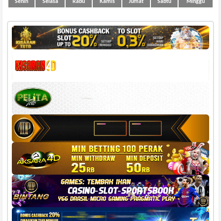
Senin
Selasa
Rabu
Kamis
Jumat
Sabtu
Minggu