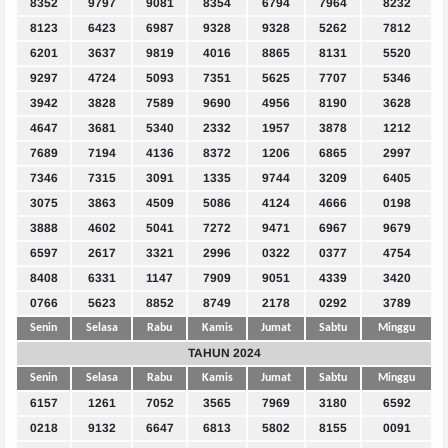
8352
9797
9081
8354
6794
7964
8232
8123
6423
6987
9328
9328
5262
7812
6201
3637
9819
4016
8865
8131
5520
9297
4724
5093
7351
5625
7707
5346
3942
3828
7589
9690
4956
8190
3628
4647
3681
5340
2332
1957
3878
1212
7689
7194
4136
8372
1206
6865
2997
7346
7315
3091
1335
9744
3209
6405
3075
3863
4509
5086
4124
4666
0198
3888
4602
5041
7272
9471
6967
9679
6597
2617
3321
2996
0322
0377
4754
8408
6331
1147
7909
9051
4339
3420
0766
5623
8852
8749
2178
0292
3789
Senin
Selasa
Rabu
Kamis
Jumat
Sabtu
Minggu
TAHUN 2024
Senin
Selasa
Rabu
Kamis
Jumat
Sabtu
Minggu
6157
1261
7052
3565
7969
3180
6592
0218
9132
6647
6813
5802
8155
0091