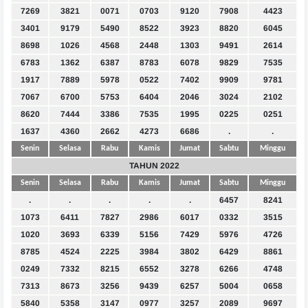
7269
3821
0071
0703
9120
7908
4423
3401
9179
5490
8522
3923
8820
6045
8698
1026
4568
2448
1303
9491
2614
6783
1362
6387
8783
6078
9829
7535
1917
7889
5978
0522
7402
9909
9781
7067
6700
5753
6404
2046
3024
2102
8620
7444
3386
7535
1995
0225
0251
1637
4360
2662
4273
6686
.
.
Senin
Selasa
Rabu
Kamis
Jumat
Sabtu
Minggu
TAHUN 2022
Senin
Selasa
Rabu
Kamis
Jumat
Sabtu
Minggu
.
.
.
.
.
6457
8241
1073
6411
7827
2986
6017
0332
3515
1020
3693
6339
5156
7429
5976
4726
8785
4524
2225
3984
3802
6429
8861
0249
7332
8215
6552
3278
6266
4748
7313
8673
3256
9439
6257
5004
0658
5840
5358
3147
0977
3257
2089
9697