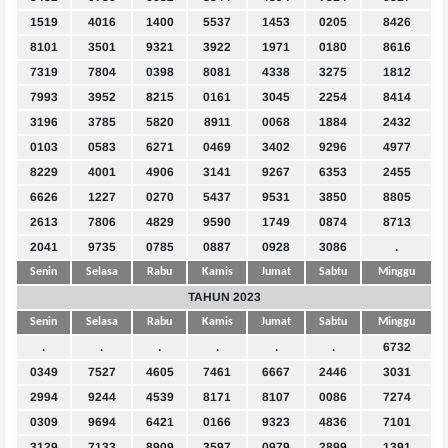
1519
4016
1400
5537
1453
0205
8426
8101
3501
9321
3922
1971
0180
8616
7319
7804
0398
8081
4338
3275
1812
7993
3952
8215
0161
3045
2254
8414
3196
3785
5820
8911
0068
1884
2432
0103
0583
6271
0469
3402
9296
4977
8229
4001
4906
3141
9267
6353
2455
6626
1227
0270
5437
9531
3850
8805
2613
7806
4829
9590
1749
0874
8713
2041
9735
0785
0887
0928
3086
.
Senin
Selasa
Rabu
Kamis
Jumat
Sabtu
Minggu
TAHUN 2023
Senin
Selasa
Rabu
Kamis
Jumat
Sabtu
Minggu
.
.
.
.
.
.
6732
0349
7527
4605
7461
6667
2446
3031
2994
9244
4539
8171
8107
0086
7274
0309
9694
6421
0166
9323
4836
7101
3129
7133
8909
3597
0979
2899
1391