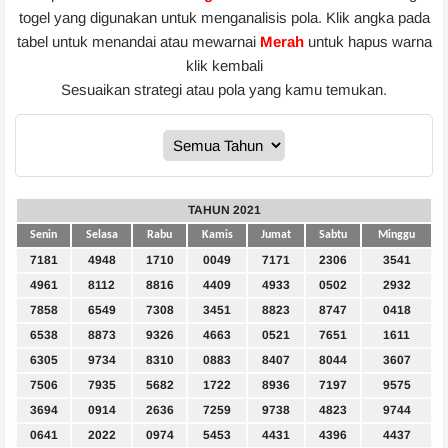
togel yang digunakan untuk menganalisis pola. Klik angka pada
tabel untuk menandai atau mewarnai
Merah
untuk hapus warna
klik kembali
Sesuaikan strategi atau pola yang kamu temukan.
TAHUN 2021
Senin
Selasa
Rabu
Kamis
Jumat
Sabtu
Minggu
7181
4948
1710
0049
7171
2306
3541
4961
8112
8816
4409
4933
0502
2932
7858
6549
7308
3451
8823
8747
0418
6538
8873
9326
4663
0521
7651
1611
6305
9734
8310
0883
8407
8044
3607
7506
7935
5682
1722
8936
7197
9575
3694
0914
2636
7259
9738
4823
9744
0641
2022
0974
5453
4431
4396
4437